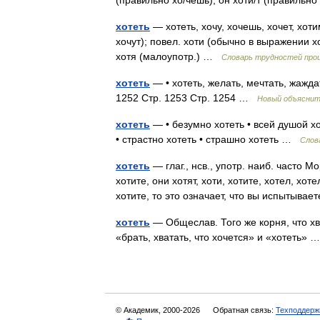
(правильно хо/чешь), он хоти/т (правиль
хотеть
— хотеть, хочу, хочешь, хочет, хоти
хочут); повел. хоти (обычно в выражении х
хотя (малоупотр.) …
Словарь трудностей прои
хотеть
— • хотеть, желать, мечтать, жажда
1252 Стр. 1253 Стр. 1254 …
Новый объяснит
хотеть
— • безумно хотеть • всей душой хо
• страстно хотеть • страшно хотеть …
Слов
хотеть
— глаг., нсв., употр. наиб. часто М
хотите, они хотят, хоти, хотите, хотел, хот
хотите, то это означает, что вы испытыв
хотеть
— Общеслав. Того же корня, что хва
«брать, хватать, что хочется» и «хотеть»
© Академик, 2000-2026
Обратная связь:
Техподдерж