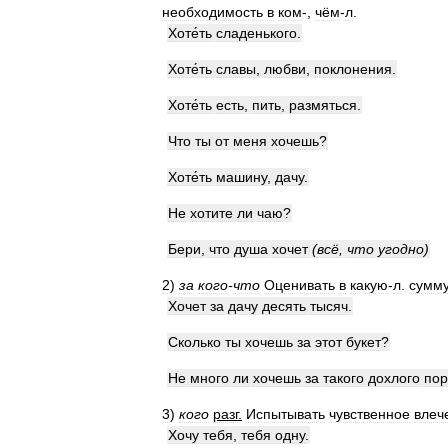
необходимость
в
ком
-,
чём
-
л
.
Хоте́ть
сладенького
.
Хоте́ть
славы
,
любви
,
поклонения
.
Хоте́ть
есть
,
пить
,
размяться
.
Что
ты
от
меня
хочешь
?
Хоте́ть
машину
,
дачу
.
Не
хотите
ли
чаю
?
Бери
,
что
душа
хочет
(
всё
,
что
угодно
)
2
)
за
кого
-
что
Оценивать
в
какую
-
л
.
сумм
Хочет
за
дачу
десять
тысяч
.
Сколько
ты
хочешь
за
этот
букет
?
Не
много
ли
хочешь
за
такого
дохлого
пор
3
)
кого
разг
.
Испытывать
чувственное
влеч
Хочу
тебя
,
тебя
одну
.