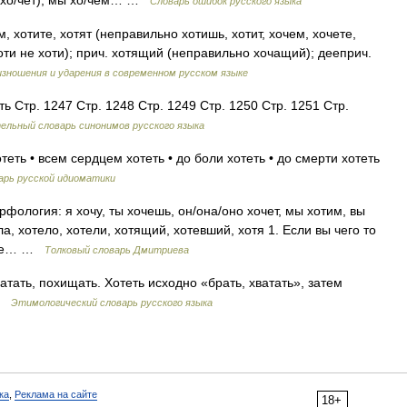
но хо/чет), мы хо/чем… …
Словарь ошибок русского языка
м, хотите, хотят (неправильно хотишь, хотит, хочем, хочете,
оти не хоти); прич. хотящий (неправильно хочащий); дееприч.
зношения и ударения в современном русском языке
ть Стр. 1247 Стр. 1248 Стр. 1249 Стр. 1250 Стр. 1251 Стр.
ельный словарь синонимов русского языка
теть • всем сердцем хотеть • до боли хотеть • до смерти хотеть
арь русской идиоматики
орфология: я хочу, ты хочешь, он/она/оно хочет, мы хотим, вы
ела, хотело, хотели, хотящий, хотевший, хотя 1. Если вы чего то
аете… …
Толковый словарь Дмитриева
тать, похищать. Хотеть исходно «брать, хватать», затем
 …
Этимологический словарь русского языка
ка
,
Реклама на сайте
18+