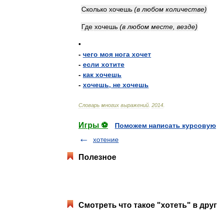
Сколько
хочешь
(
в
любом
количестве
)
Где
хочешь
(
в
любом
месте
,
везде
)
•
-
чего
моя
нога
хочет
-
если
хотите
-
как
хочешь
-
хочешь
,
не
хочешь
Словарь
многих
выражений
.
2014
.
Игры ⚽
Поможем написать курсовую
хотение
Полезное
Смотреть что такое "хотеть" в дру