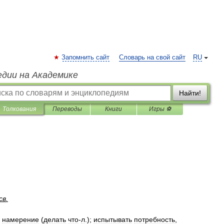
Запомнить сайт
Словарь на свой сайт
RU
едии на Академике
Найти!
Толкования
Переводы
Книги
Игры ⚽
св
.
,
намерение
(
делать
что
-
л
.);
испытывать
потребность
,