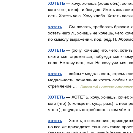
ХОТЕТЬ
— хочу, хочешь (хошь обл.), хочет, х
кого чего, с инф. и без доп. Иметь желание
есть. Хотеть чаю. Хочу хлеба. Хотеть ла
хотеть
— См. желать, требовать брюхом хот
хотеть чего л., хочешь не хочешь, чего хо
по смыслу выражений. под. ред. Н. Абра
ХОТЕТЬ
— (хочу, хочешь) что, чего. хотить 
охотиться, стремиться, побуждаться к чему
воля. Не хочу есть, сыт. Не хочу учиться
хотеть
— войны • модальность, стремление
модальность, пожелание хотеть любви • м
стремление …
Глагольной сочетаемости непр
ХОТЕТЬ
— ХОТЕТЬ, хочу, хочешь, хочет, хоти
кого (что) (с конкретн. сущ., разг.), с не
что н.), ощущать потребность в ком чём 
хотеть
— Хотеть, к сожалению, приходится 
но все же приходится слышать такие прос