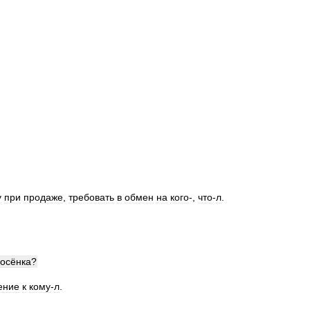
у
при
продаже
,
требовать
в
обмен
на
кого
-,
что
-
л
.
осёнка
?
ение
к
кому
-
л
.