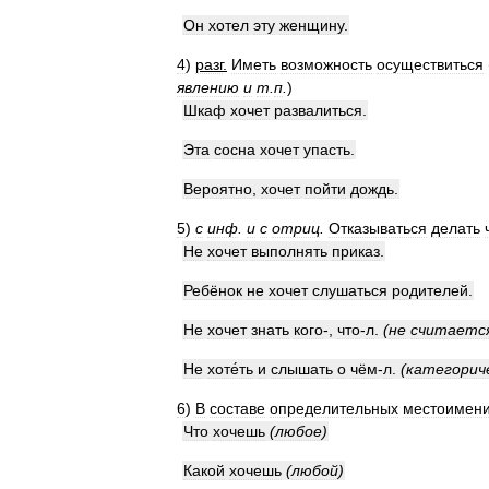
Он
хотел
эту
женщину
.
4
)
разг
.
Иметь
возможность
осуществиться
явлению
и
т
.
п
.
)
Шкаф
хочет
развалиться
.
Эта
сосна
хочет
упасть
.
Вероятно
,
хочет
пойти
дождь
.
5
)
с
инф
.
и
с
отриц
.
Отказываться
делать
Не
хочет
выполнять
приказ
.
Ребёнок
не
хочет
слушаться
родителей
.
Не
хочет
знать
кого
-,
что
-
л
.
(
не
считаетс
Не
хоте́ть
и
слышать
о
чём
-
л
.
(
категорич
6
)
В
составе
определительных
местоимен
Что
хочешь
(
любое
)
Какой
хочешь
(
любой
)