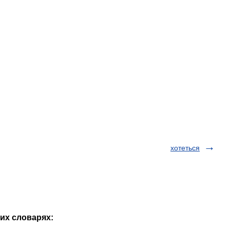
хотеться
гих словарях: