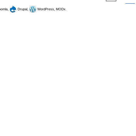
omla,
Drupal,
WordPress, MODx.