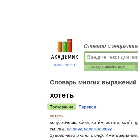
Словари и энциклоп
academic.ru
Словарь многих выражений
Словарь многих выражений
хотеть
Толкование
Перевод
хотеть
хочу́
,
хо́чешь
,
хо́чет
,
хоти́м
,
хоти́те
,
хотя́т
;
н
см
.
тж
.
не
хочу
,
через
не
хочу
1
)
кого
-
чего
и
что
,
с
инф
.
Иметь
желание