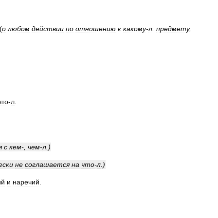
(
о
любом
действии
по
отношению
к
какому
-
л
.
предмету
,
что
-
л
.
я
с
кем
-,
чем
-
л
.)
ески
не
соглашается
на
что
-
л
.)
ий
и
наречий
.